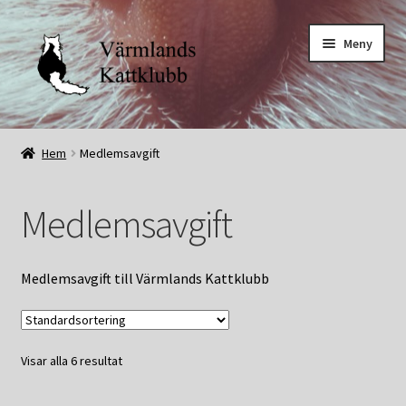
Hoppa
Hoppa
Meny
till
till
navigering
innehåll
Start
Hem
Medlemsavgift
Om
Medlemsavgift
Kontakt
Köpvillkor
Medlemsavgift till Värmlands Kattklubb
Vår hemsida
Visar alla 6 resultat