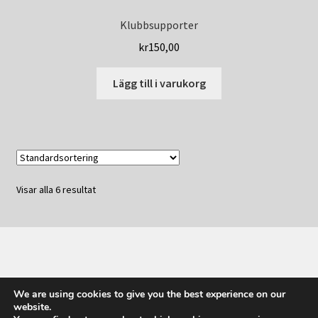
Klubbsupporter
kr
150,00
Lägg till i varukorg
Visar alla 6 resultat
© Värmlands Kattklubbs Shop 2026
We are using cookies to give you the best experience on our
Byggt med WooCommerce
.
website.